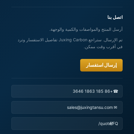
اتصل بنا
أرسل المنتج والمواصفات والكمية والوجهة.
تم الإرسال. ستراجع Juxing Carbon تفاصيل الاستفسار وترد
في أقرب وقت ممكن.
إرسال استفسار
+86 185 1863 3646
☎
sales@juxingtansu.com
✉
RFQ
/quote/