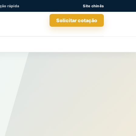
ação rápida
Site chinês
Solicitar cotação